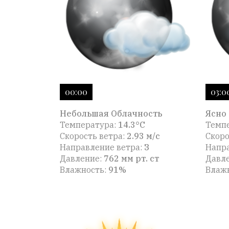
00:00
03:0
Небольшая Облачность
Ясно
Температура:
14.3°C
Темп
Скорость ветра:
2.93 м/с
Скоро
Направление ветра:
З
Напра
Давление:
762 мм рт. ст
Давл
Влажность:
91%
Влаж