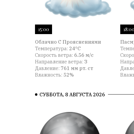
15:00
18:0
Облачно С Прояснениями
Пасм
Температура:
24°C
Темп
Скорость ветра:
6.56 м/с
Скоро
Направление ветра:
З
Напра
Давление:
761 мм рт. ст
Давл
Влажность:
52%
Влаж
СУББОТА, 8 АВГУСТА 2026