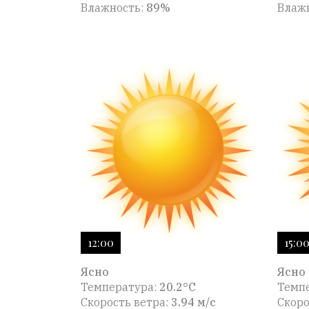
Влажность:
89%
Влаж
12:00
15:0
Ясно
Ясно
Температура:
20.2°C
Темп
Скорость ветра:
3.94 м/с
Скоро