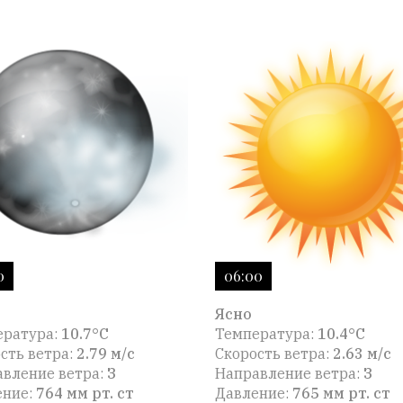
0
06:00
Ясно
ература:
10.7°C
Температура:
10.4°C
сть ветра:
2.79 м/с
Скорость ветра:
2.63 м/с
вление ветра:
З
Направление ветра:
З
ение:
764 мм рт. ст
Давление:
765 мм рт. ст