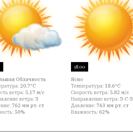
0
18:00
льшая Облачность
Ясно
ература:
20.7°C
Температура:
18.6°C
сть ветра:
5.17 м/с
Скорость ветра:
5.82 м/с
вление ветра:
З
Направление ветра:
З-С-З
ение:
762 мм рт. ст
Давление:
763 мм рт. ст
ность:
50%
Влажность:
62%