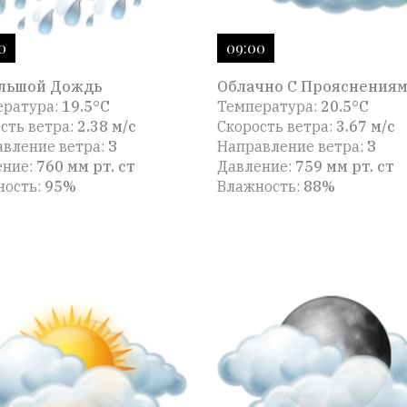
0
09:00
льшой Дождь
Облачно С Прояснения
ература:
19.5°C
Температура:
20.5°C
сть ветра:
2.38 м/с
Скорость ветра:
3.67 м/с
вление ветра:
З
Направление ветра:
З
ение:
760 мм рт. ст
Давление:
759 мм рт. ст
ность:
95%
Влажность:
88%