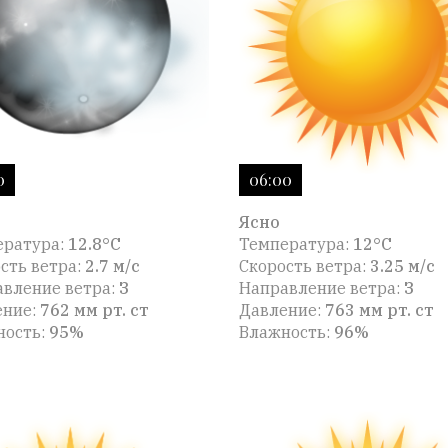
0
06:00
Ясно
ература:
12.8°C
Температура:
12°C
сть ветра:
2.7 м/с
Скорость ветра:
3.25 м/с
вление ветра:
З
Направление ветра:
З
ение:
762 мм рт. ст
Давление:
763 мм рт. ст
ность:
95%
Влажность:
96%