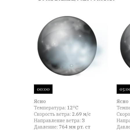
00:00
03:0
Ясно
Ясно
Температура:
12°C
Темп
Скорость ветра:
2.69 м/с
Скоро
Направление ветра:
З
Напра
Давление:
764 мм рт. ст
Давл