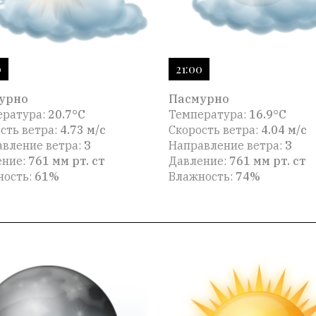
0
21:00
урно
Пасмурно
ература:
20.7°C
Температура:
16.9°C
сть ветра:
4.73 м/с
Скорость ветра:
4.04 м/с
вление ветра:
З
Направление ветра:
З
ение:
761 мм рт. ст
Давление:
761 мм рт. ст
ность:
61%
Влажность:
74%