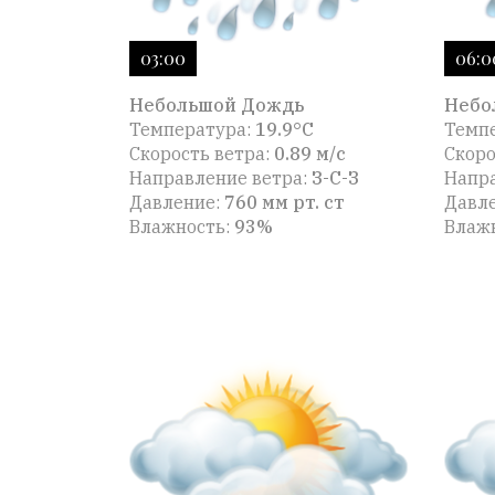
03:00
06:0
Небольшой Дождь
Небо
Температура:
19.9°C
Темп
Скорость ветра:
0.89 м/с
Скоро
Направление ветра:
З-С-З
Напра
Давление:
760 мм рт. ст
Давл
Влажность:
93%
Влаж